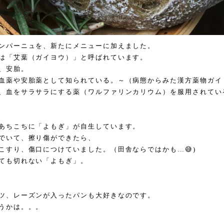
ンパーニュを、新たにメニューに加えました。
は「艾葉（ガイヨウ）」と呼ばれています。
、安胎。
血薬や安胎薬として知られている。～（病態からみた漢方薬物ガイ
、血をサラサラにする薬（ワルファリンカリウム）を服用されてい
あちこちに「よもぎ」が自生しています。
でいて、擦り傷ができたら、
こすり、傷口につけていました。（田舎ならではかも…😅)
ても切れない「よもぎ」。
ツ、レーズンが入ったパンも大好きなのです。
うかは。。。