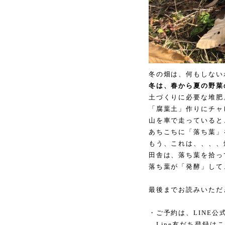
冬の畑は、何もしない
冬は、春から夏の野菜
土づくりに必要な堆肥
「腐葉土」作りにチャ
山を車で走っていると
あちこちに「落ち葉」
もう、これは、、、、
田舎は、落ち葉を拾っ
落ち葉が「発酵」して
最後までお読みいただ
・ご予約は、LINE
Line友だち登録は