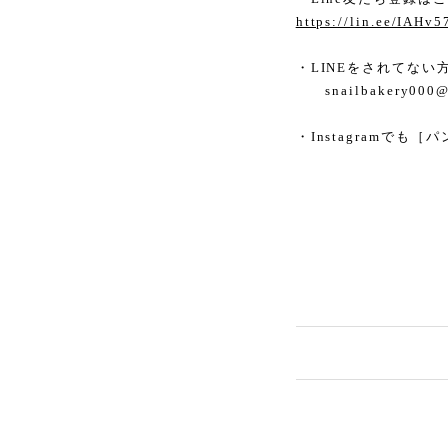
https://lin.ee/IAHv5
・LINEをされてな
snailbakery000
・Instagramで